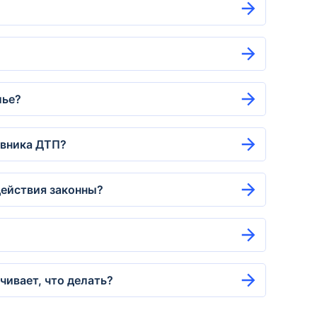
лье?
овника ДТП?
действия законны?
чивает, что делать?