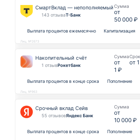
Сумма
СмартВклад — непополняемый
от
143 отзыва
Т-Банк
50 000 ₽
Выплата процентов ежемесячно
Капитализация
Лиц. №2673
Сумма
Сро
Накопительный счёт
от
от
1
1 отзыв
Рокетбанк
1 ₽
Выплата процентов в конце срока
Пополнение
Лиц. №963
Сумма
Срочный вклад Сейв
от
55 отзывов
Яндекс Банк
10 000 ₽
Выплата процентов в конце срока
Пополнение