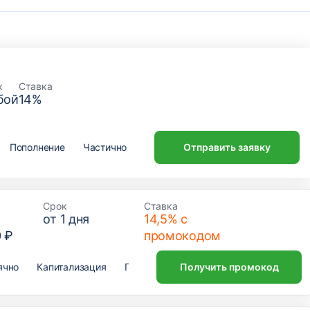
к
Ставка
бой
14
%
Пополнение
Частичное снятие
Отправить заявку
Открытие онлайн
Срок
Ставка
от
1
дня
14,5% с
0 ₽
промокодом
ячно
Капитализация
Пополнение
Получить промокод
Частичное снятие
От