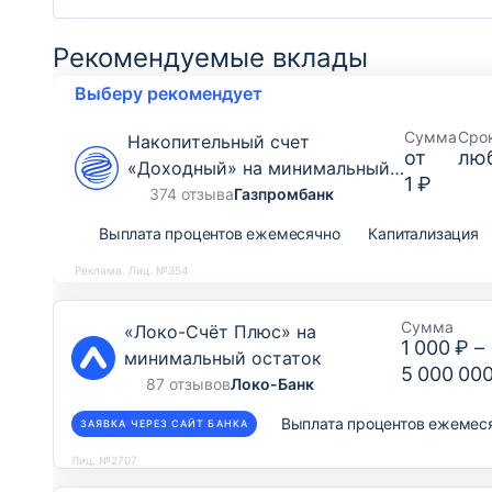
Рекомендуемые вклады
Выберу рекомендует
Сумма
Сро
Накопительный счет
от
лю
«Доходный» на минимальный
1 ₽
остаток
374 отзыва
Газпромбанк
Выплата процентов ежемесячно
Капитализация
Реклама. Лиц. №354
Сумма
«Локо-Счёт Плюс» на
1 000 ₽
–
минимальный остаток
5 000 00
87 отзывов
Локо-Банк
Выплата процентов ежемес
ЗАЯВКА ЧЕРЕЗ САЙТ БАНКА
Лиц. №2707