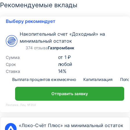
Рекомендуемые вклады
Выберу рекомендует
Накопительный счет «Доходный» на
минимальный остаток
374 отзыва
Газпромбанк
от
1 ₽
Сумма
любой
Срок
14
%
Ставка
Выплата процентов ежемесячно
Капитализация
Попо
Отправить заявку
Реклама. Лиц. №354
«Локо-Счёт Плюс» на минимальный остаток