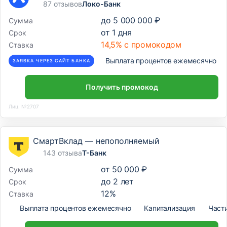
87 отзывов
Локо-Банк
до
5 000 000 ₽
Сумма
от
1
дня
Срок
14,5% с промокодом
Ставка
Выплата процентов ежемесячно
ЗАЯВКА ЧЕРЕЗ САЙТ БАНКА
Получить промокод
Лиц. №2707
СмартВклад — непополняемый
143 отзыва
Т-Банк
от
50 000 ₽
Сумма
до
2
лет
Срок
12
%
Ставка
Выплата процентов ежемесячно
Капитализация
Част