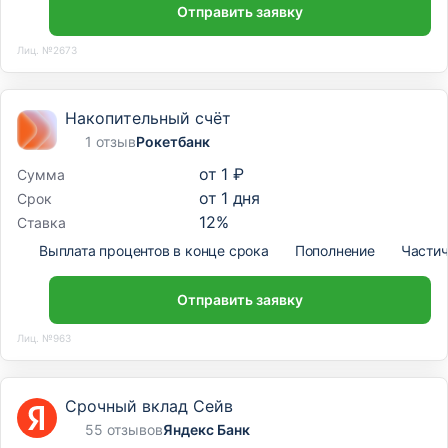
Отправить заявку
Лиц. №2673
Накопительный счёт
1 отзыв
Рокетбанк
от
1 ₽
Сумма
от
1
дня
Срок
12
%
Ставка
Выплата процентов в конце срока
Пополнение
Частич
Отправить заявку
Лиц. №963
Срочный вклад Сейв
55 отзывов
Яндекс Банк