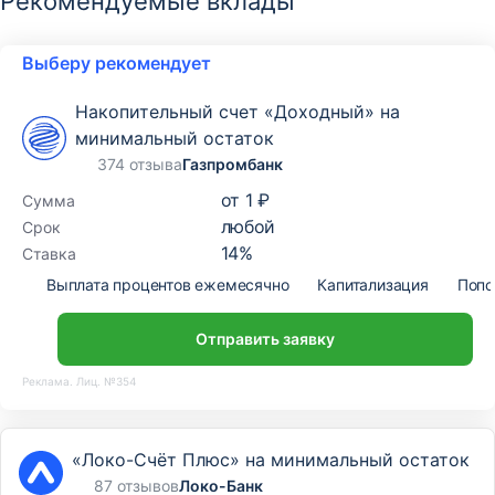
Рекомендуемые вклады
Выберу рекомендует
Накопительный счет «Доходный» на
минимальный остаток
374 отзыва
Газпромбанк
от
1 ₽
Сумма
любой
Срок
14
%
Ставка
Выплата процентов ежемесячно
Капитализация
Попо
Отправить заявку
Реклама. Лиц. №354
«Локо-Счёт Плюс» на минимальный остаток
87 отзывов
Локо-Банк