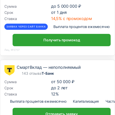
до
5 000 000 ₽
Сумма
от
1
дня
Срок
14,5% с промокодом
Ставка
Выплата процентов ежемесячно
ЗАЯВКА ЧЕРЕЗ САЙТ БАНКА
Получить промокод
Лиц. №2707
СмартВклад — непополняемый
143 отзыва
Т-Банк
от
50 000 ₽
Сумма
до
2
лет
Срок
12
%
Ставка
Выплата процентов ежемесячно
Капитализация
Част
Отправить заявку