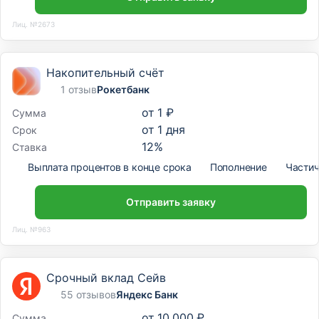
Лиц. №2673
Накопительный счёт
1 отзыв
Рокетбанк
от
1 ₽
Сумма
от
1
дня
Срок
12
%
Ставка
Выплата процентов в конце срока
Пополнение
Частич
Отправить заявку
Лиц. №963
Срочный вклад Сейв
55 отзывов
Яндекс Банк
от
10 000 ₽
Сумма