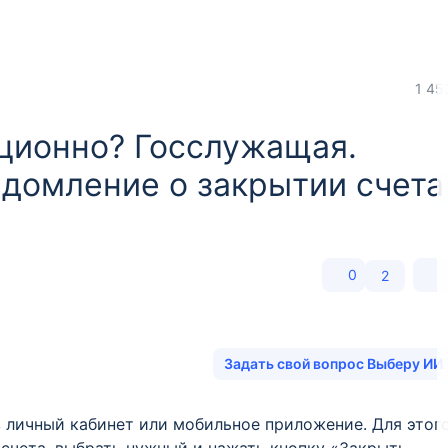
1 45
нционно? Госслужащая.
едомление о закрытии счета
0
2
Задать свой вопрос Выберу ИИ
 личный кабинет или мобильное приложение. Для этог