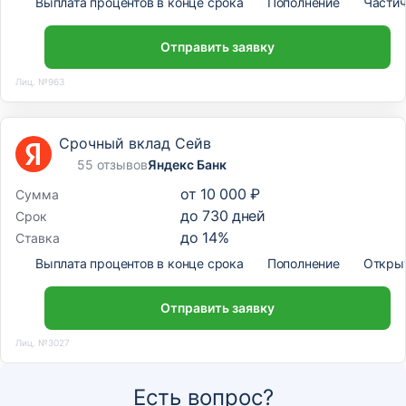
Выплата процентов в конце срока
Пополнение
Частич
Отправить заявку
Лиц. №963
Срочный вклад Сейв
55 отзывов
Яндекс Банк
от
10 000 ₽
Сумма
до
730
дней
Срок
до
14
%
Ставка
Выплата процентов в конце срока
Пополнение
Откры
Отправить заявку
Лиц. №3027
Есть вопрос?