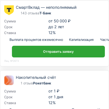
СмартВклад — непополняемый
143 отзыва
Т-Банк
от
50 000 ₽
Сумма
до
2
лет
Срок
12
%
Ставка
Выплата процентов ежемесячно
Капитализация
Част
Отправить заявку
Лиц. №2673
Накопительный счёт
1 отзыв
Рокетбанк
от
1 ₽
Сумма
от
1
дня
Срок
12
%
Ставка