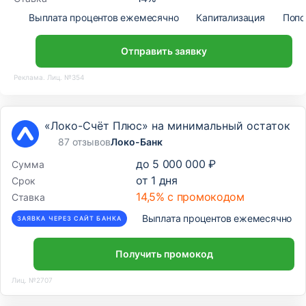
Выплата процентов ежемесячно
Капитализация
Попо
Отправить заявку
Реклама. Лиц. №354
«Локо-Счёт Плюс» на минимальный остаток
87 отзывов
Локо-Банк
до
5 000 000 ₽
Сумма
от
1
дня
Срок
14,5% с промокодом
Ставка
Выплата процентов ежемесячно
ЗАЯВКА ЧЕРЕЗ САЙТ БАНКА
Получить промокод
Лиц. №2707