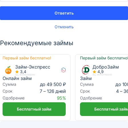
Ответить
Отменить
Рекомендуемые займы
Первый заём бесплатно!
Первый заём бесплатно
Займ-Экспресс
ДоброЗайм
3,4
4,9
Лиц. №2110177000440
Лиц. №2110177000192
Онлайн займ
Займ
до 49 500 ₽
до 10
Сумма
Сумма
7 – 126 дней
4 – 3
Срок
Срок
95%
Одобрение
Одобрение
Бесплатный займ
Бесплатный зай