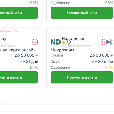
95%
95%
Одобрение
латный займ
Бесплатный займ
е решение
еру
Надо денег
2,8
03392009805
Лиц. №2403045010075
м на карту онлайн
Микрозайм
до 50 000 ₽
до 30 000 ₽
Сумма
5 – 31 дня
8 – 30 дней
Срок
95%
85%
Одобрение
чить деньги
Получить деньги