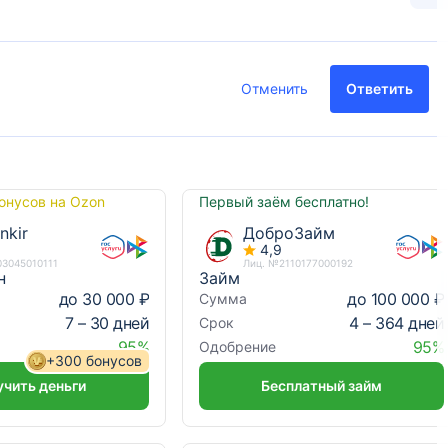
Отменить
Ответить
онусов на Ozon
Первый заём бесплатно!
nkir
ДоброЗайм
4,9
03045010111
Лиц. №2110177000192
н
Займ
до 30 000 ₽
до 100 000 ₽
Сумма
7 – 30 дней
4 – 364 дней
Срок
95%
95%
Одобрение
+300 бонусов
чить деньги
Бесплатный займ