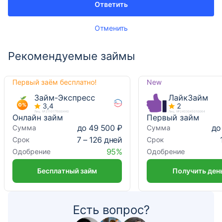
Ответить
Отменить
Рекомендуемые займы
Первый заём бесплатно!
New
Займ-Экспресс
ЛайкЗайм
3,4
2
Лиц. №2110177000440
Лиц. №2403045010064
Онлайн займ
Первый займ
до 49 500 ₽
до
Сумма
Сумма
7 – 126 дней
Срок
Срок
95%
Одобрение
Одобрение
Бесплатный займ
Получить ден
Есть вопрос?