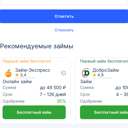
Ответить
Отменить
Рекомендуемые займы
Первый заём бесплатно!
Первый заём бесплатно
Займ-Экспресс
ДоброЗайм
3,4
4,9
Лиц. №2110177000440
Лиц. №2110177000192
Онлайн займ
Займ
до 49 500 ₽
до 10
Сумма
Сумма
7 – 126 дней
4 – 3
Срок
Срок
95%
Одобрение
Одобрение
Бесплатный займ
Бесплатный зай