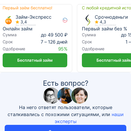
Первый заём бесплатно!
С любой кредитной ист
Займ-Экспресс
Срочноденьги
3,4
4,3
Лиц. №2110177000440
Лиц. №2110552000304
Онлайн займ
Первый займ без %
до 49 500 ₽
до 1
Сумма
Сумма
7 – 126 дней
1 
Срок
Срок
95%
Одобрение
Одобрение
Бесплатный займ
Бесплатный зай
Есть вопрос?
На него ответят пользователи, которые
сталкивались с похожими ситуациями, или
наши
эксперты