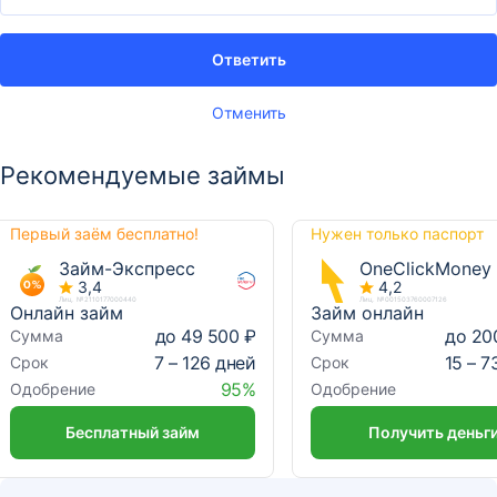
Ответить
Отменить
Рекомендуемые займы
Первый заём бесплатно!
Нужен только паспорт
Займ-Экспресс
OneClickMoney
3,4
4,2
Лиц. №2110177000440
Лиц. №001503760007126
Онлайн займ
Займ онлайн
до 49 500 ₽
до 20
Сумма
Сумма
7 – 126 дней
15 – 7
Срок
Срок
95%
Одобрение
Одобрение
Бесплатный займ
Получить деньг