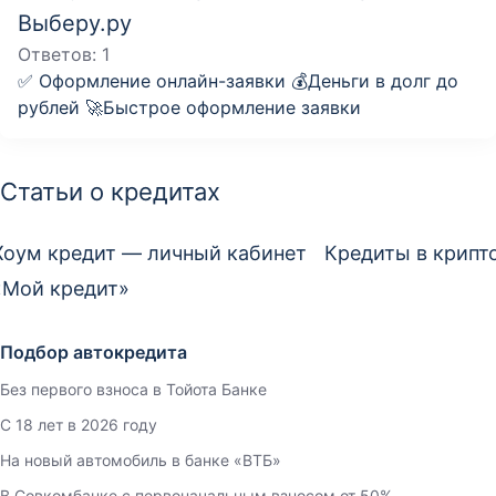
Выберу.ру
Ответов:
1
✅ Оформление онлайн-заявки 💰Деньги в долг до
рублей 🚀Быстрое оформление заявки
Статьи о кредитах
Хоум кредит — личный кабинет
Кредиты в крипт
«Мой кредит»
Подбор автокредита
Без первого взноса в Тойота Банке
С 18 лет в 2026 году
На новый автомобиль в банке «ВТБ»
В Совкомбанке с первоначальным взносом от 50%