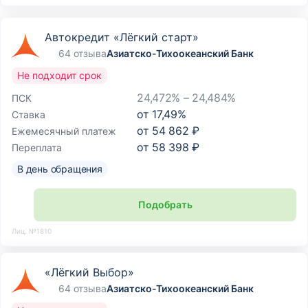
Автокредит «Лёгкий старт»
64 отзыва
Азиатско-Тихоокеанский Банк
Не подходит срок
24,472% – 24,484%
ПСК
от
17,49
%
Ставка
от
54 862 ₽
Ежемесячный платеж
от
58 398 ₽
Переплата
В день обращения
Подобрать
Лиц. №1810
«Лёгкий Выбор»
64 отзыва
Азиатско-Тихоокеанский Банк