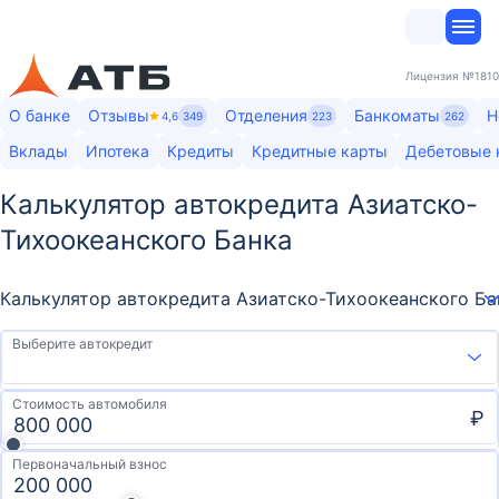
Лицензия
№1810
О банке
Отзывы
Отделения
Банкоматы
Н
4,6
349
223
262
Вклады
Ипотека
Кредиты
Кредитные карты
Дебетовые 
Калькулятор автокредита Азиатско-
Тихоокеанского Банка
Калькулятор автокредита Азиатско-Тихоокеанского Ба
Выберите автокредит
Стоимость автомобиля
₽
Первоначальный взнос