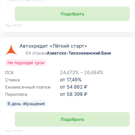
Подобрать
Лиц. №1810
Автокредит «Лёгкий старт»
64 отзыва
Азиатско-Тихоокеанский Банк
Не подходит срок
24,472% – 26,484%
ПСК
от
17,49
%
Ставка
от
54 862 ₽
Ежемесячный платеж
от
58 398 ₽
Переплата
В день обращения
Подобрать
Лиц. №1810