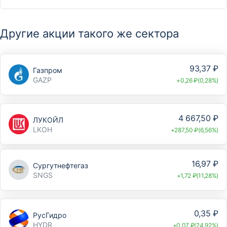
Другие акции такого же сектора
93,37 ₽
Газпром
GAZP
+0,26 ₽(0,28%)
4 667,50 ₽
ЛУКОЙЛ
LKOH
+287,50 ₽(6,56%)
16,97 ₽
Сургутнефтегаз
SNGS
+1,72 ₽(11,28%)
0,35 ₽
РусГидро
HYDR
+0,07 ₽(24,92%)