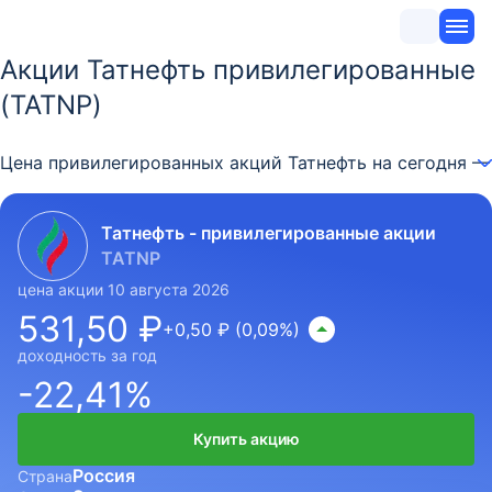
Акции Татнефть привилегированные
(TATNP)
Цена привилегированных акций Татнефть на сегодня — 
Татнефть - привилегированные акции
TATNP
цена акции 10 августа 2026
531,50 ₽
+0,50 ₽ (0,09%)
доходность за год
-22,41%
Купить акцию
Россия
Страна