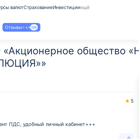
урсы валют
Страхование
Инвестиции
ещё
Отзывы
4,4
105
Ф «Акционерное общество «
ОЛЮЦИЯ»»
5
ент ПДС, удобный личный кабинет+++
0