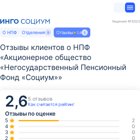
Лицензия
№320/2
О НПФ
Отделения
Отзывы
9
2,6
5
Отзывы клиентов о НПФ
«Акционерное общество
«Негосударственный Пенсионный
Фонд «Социум»»
2,6
5 отзывов
Как считается
рейтинг
Отзывы по оценке
2
0
0
0