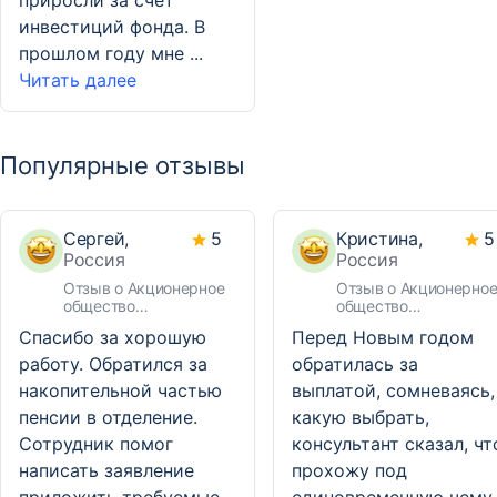
приросли за счет
инвестиций фонда. В
прошлом году мне ...
Читать далее
Популярные отзывы
Сергей,
5
Кристина,
5
Россия
Россия
Отзыв о Акционерное
Отзыв о Акционерно
общество
общество
Негосударственный
Негосударственный
Спасибо за хорошую
Перед Новым годом
пенсионный фонд «ВТБ
пенсионный фонд «В
«Пенсионный фонд»
«Пенсионный фонд»
работу. Обратился за
обратилась за
накопительной частью
выплатой, сомневаясь,
пенсии в отделение.
какую выбрать,
Сотрудник помог
консультант сказал, чт
написать заявление
прохожу под