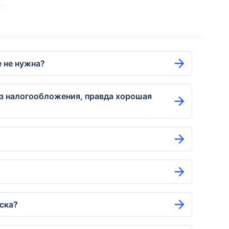
е не нужна?
ез налогообложения, правда хорошая
иска?