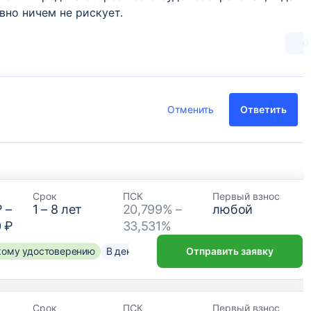
вно ничем не рискует.
0
Отменить
Ответить
Срок
ПСК
Первый взнос
₽
–
1
–
8
лет
20,799% –
любой
0 ₽
33,531%
скому удостоверению
В день обращения
Отправить заявку
Срок
ПСК
Первый взнос