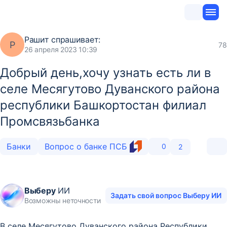
Рашит
спрашивает:
Р
78
26 апреля 2023 10:39
Добрый день,хочу узнать есть ли в
селе Месягутово Дуванского района
республики Башкортостан филиал
Промсвязьбанка
Банки
Вопрос о банке ПСБ
0
2
Выберу
ИИ
Задать свой вопрос Выберу ИИ
Возможны неточности
В селе Месягутово Дуванского района Республики