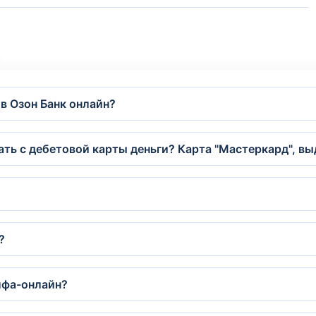
 в Озон Банк онлайн?
ть с дебетовой карты деньги? Карта "Мастеркард", в
?
лфа-онлайн?