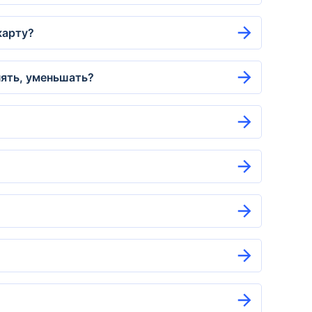
карту?
нять, уменьшать?