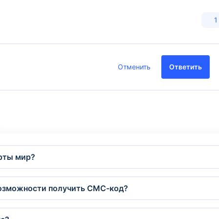
1
Отменить
Ответить
арты мир?
 возможности получить СМС-код?