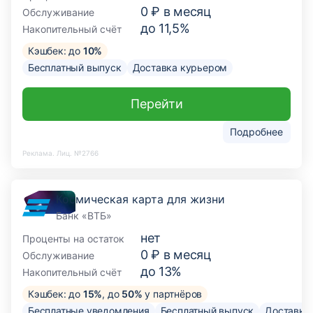
0 ₽ в месяц
Обслуживание
до 11,5%
Накопительный счёт
Кэшбек: до
10%
Бесплатный выпуск
Доставка курьером
Перейти
Подробнее
Реклама. Лиц. №2766
Космическая карта для жизни
Банк «ВТБ»
нет
Проценты на остаток
0 ₽ в месяц
Обслуживание
до 13%
Накопительный счёт
Кэшбек: до
15%
, до
50%
у партнёров
Бесплатные уведомления
Бесплатный выпуск
Доставка