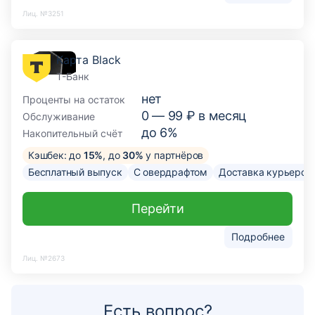
Лиц. №3251
Карта Black
Т-Банк
нет
Проценты на остаток
0 —
99
₽ в месяц
Обслуживание
до 6%
Накопительный счёт
Кэшбек: до
15%
, до
30%
у партнёров
Бесплатный выпуск
С овердрафтом
Доставка курьером
Перейти
Подробнее
Лиц. №2673
Есть вопрос?