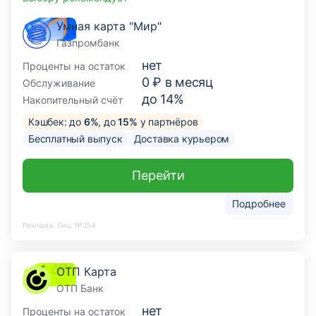
Умная карта "Мир"
Газпромбанк
нет
Проценты на остаток
0 ₽ в месяц
Обслуживание
до 14%
Накопительный счёт
Кэшбек: до
6%
, до
15%
у партнёров
Бесплатный выпуск
Доставка курьером
Перейти
Подробнее
Реклама. Лиц. №354
ОТП Карта
ОТП Банк
нет
Проценты на остаток