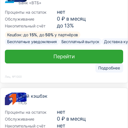
Банк «ВТБ»
нет
Проценты на остаток
0 ₽ в месяц
Обслуживание
до 13%
Накопительный счёт
Кешбэк: до
15%
, до
50%
у партнёров
Бесплатные уведомления
Бесплатный выпуск
Доставка к
Перейти
Подробнее
Лиц. №1000
Твой кэшбэк
ПСБ
нет
Проценты на остаток
0 ₽ в месяц
Обслуживание
нет
Накопительный счёт