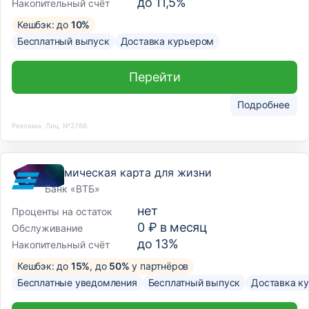
до 11,5%
Накопительный счёт
Кешбэк: до
10%
Бесплатный выпуск
Доставка курьером
Перейти
Подробнее
Реклама. Лиц. №2766
Космическая карта для жизни
Банк «ВТБ»
нет
Проценты на остаток
0 ₽ в месяц
Обслуживание
до 13%
Накопительный счёт
Кешбэк: до
15%
, до
50%
у партнёров
Бесплатные уведомления
Бесплатный выпуск
Доставка к