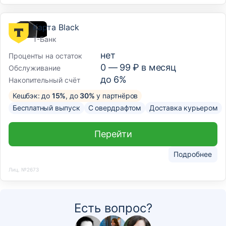
Карта Black
Т-Банк
нет
Проценты на остаток
0 —
99
₽ в месяц
Обслуживание
до 6%
Накопительный счёт
Кешбэк: до
15%
, до
30%
у партнёров
Бесплатный выпуск
С овердрафтом
Доставка курьером
Перейти
Подробнее
Лиц. №2673
Есть вопрос?