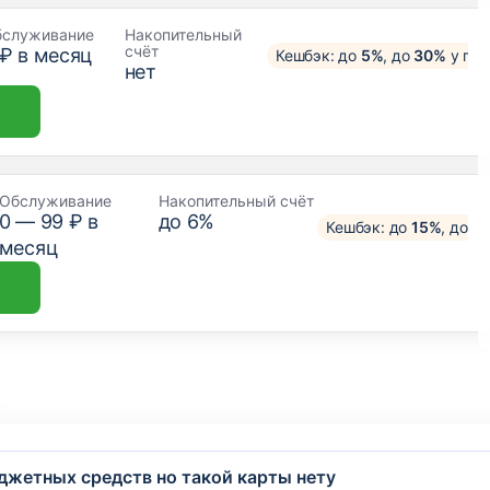
бслуживание
Накопительный
счёт
 ₽ в месяц
Кешбэк: до
5%
, до
30%
у пар
нет
Обслуживание
Накопительный счёт
0 —
99
₽ в
до 6%
Кешбэк: до
15%
, до
3
месяц
джетных средств но такой карты нету