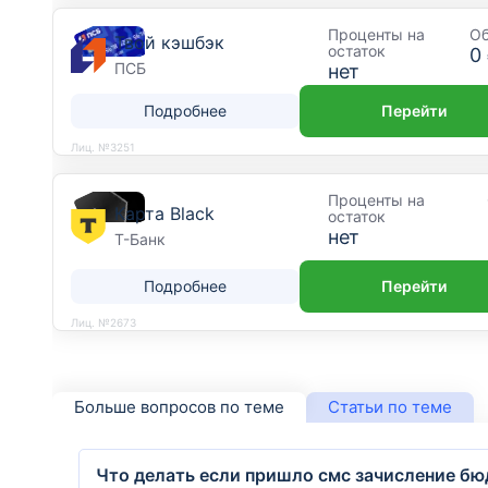
Проценты на
О
Твой кэшбэк
остаток
0
ПСБ
нет
Подробнее
Перейти
Лиц. №3251
Проценты на
Карта Black
остаток
нет
Т-Банк
Подробнее
Перейти
Лиц. №2673
Больше вопросов по теме
Статьи по теме
Что делать если пришло смс зачисление бю