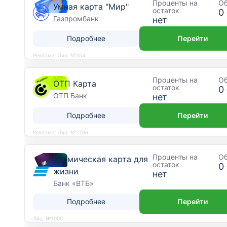
Проценты на
О
Умная карта "Мир"
остаток
0
Газпромбанк
нет
Подробнее
Перейти
Реклама. Лиц. №354
Проценты на
О
ОТП Карта
остаток
0
ОТП Банк
нет
Подробнее
Перейти
Реклама. Лиц. №2766
Проценты на
О
Космическая карта для
остаток
0
жизни
нет
Банк «ВТБ»
Подробнее
Перейти
Лиц. №1000