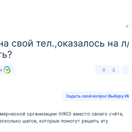
49
а свой тел.,оказалось на л/
ть?
ии
0
3
Задать свой вопрос Выберу ИИ
ммерческой организации (НКО) вместо своего счёта,
несколько шагов, которые помогут решить эту