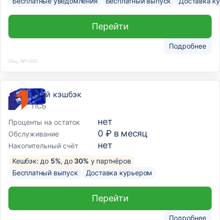
Бесплатные уведомления
Бесплатный выпуск
Доставка к
Перейти
Подробнее
Лиц. №1000
Твой кэшбэк
ПСБ
нет
Проценты на остаток
0 ₽ в месяц
Обслуживание
нет
Накопительный счёт
Кешбэк: до
5%
, до
30%
у партнёров
Бесплатный выпуск
Доставка курьером
Перейти
Подробнее