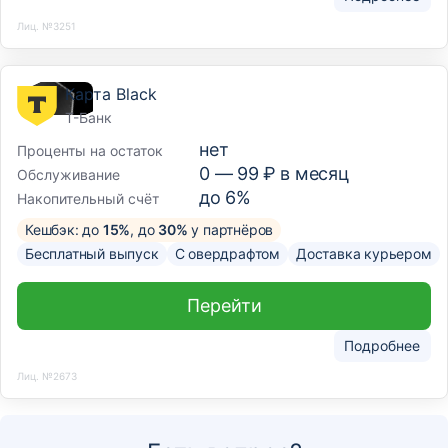
Лиц. №3251
Карта Black
Т-Банк
нет
Проценты на остаток
0 —
99
₽ в месяц
Обслуживание
до 6%
Накопительный счёт
Кешбэк: до
15%
, до
30%
у партнёров
Бесплатный выпуск
С овердрафтом
Доставка курьером
Перейти
Подробнее
Лиц. №2673