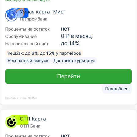
Умная карта "Мир"
Газпромбанк
нет
Проценты на остаток
0 ₽ в месяц
Обслуживание
до 14%
Накопительный счёт
Кешбэк: до
6%
, до
15%
у партнёров
Бесплатный выпуск
Доставка курьером
Перейти
Подробнее
Реклама. Лиц. №354
ОТП Карта
ОТП Банк
нет
Проценты на остаток