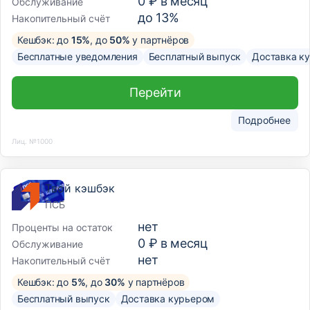
0 ₽ в месяц
Обслуживание
до 13%
Накопительный счёт
Кешбэк: до
15%
, до
50%
у партнёров
Бесплатные уведомления
Бесплатный выпуск
Доставка к
Перейти
Подробнее
Лиц. №1000
Твой кэшбэк
ПСБ
нет
Проценты на остаток
0 ₽ в месяц
Обслуживание
нет
Накопительный счёт
Кешбэк: до
5%
, до
30%
у партнёров
Бесплатный выпуск
Доставка курьером