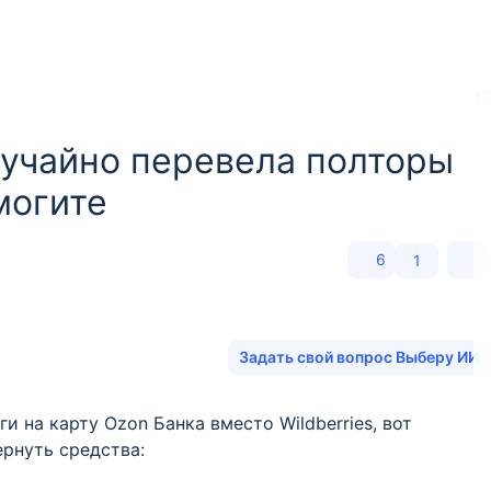
17
лучайно перевела полторы
могите
6
1
Задать свой вопрос Выберу ИИ
и на карту Ozon Банка вместо Wildberries, вот
ернуть средства: