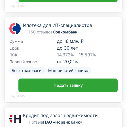
Лиц. №1326
Ипотека для ИТ-специалистов
150 отзывов
Совкомбанк
до
18 млн. ₽
Сумма
до
30
лет
Срок
14,372% – 15,597%
ПСК
от
20,01
%
Первый взнос
Без страхования
Материнский капитал
Подать заявку
Лиц. №963
Кредит под залог недвижимости
1 отзыв
ПАО «Норвик банк»