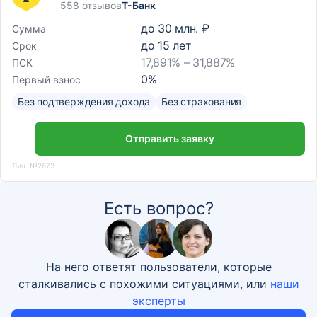
558 отзывов
Т-Банк
до
30 млн. ₽
Сумма
до
15
лет
Срок
17,891% – 31,887%
ПСК
0
%
Первый взнос
Без подтверждения дохода
Без страхования
Отправить заявку
Лиц. №2673
Есть вопрос?
На него ответят пользователи, которые
сталкивались с похожими ситуациями, или
наши
эксперты