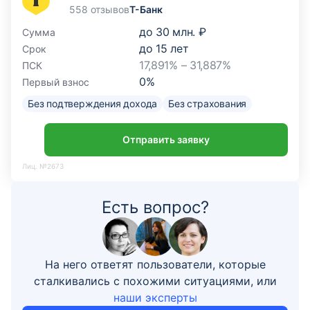
558 отзывов
Т-Банк
до
30 млн. ₽
Сумма
до
15
лет
Срок
17,891% – 31,887%
ПСК
0
%
Первый взнос
Без подтверждения дохода
Без страхования
Отправить заявку
Лиц. №2673
Есть вопрос?
На него ответят пользователи, которые
сталкивались с похожими ситуациями, или
наши эксперты