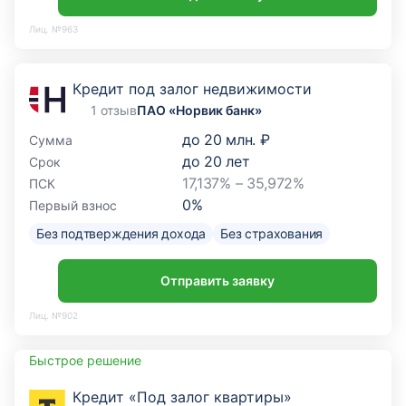
Лиц. №963
Кредит под залог недвижимости
1 отзыв
ПАО «Норвик банк»
до
20 млн. ₽
Сумма
до
20
лет
Срок
17,137% – 35,972%
ПСК
0
%
Первый взнос
Без подтверждения дохода
Без страхования
Отправить заявку
Лиц. №902
Быстрое решение
Кредит «Под залог квартиры»