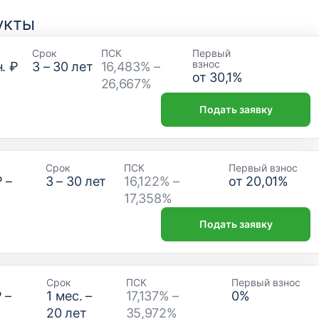
укты
Срок
ПСК
Первый
взнос
. ₽
3
–
30
лет
16,483% –
от
30,1
%
26,667%
Подать заявку
Срок
ПСК
Первый взнос
₽
–
3
–
30
лет
16,122% –
от
20,01
%
17,358%
Подать заявку
Срок
ПСК
Первый взнос
₽
–
1
мес. –
17,137% –
0
%
20
лет
35,972%