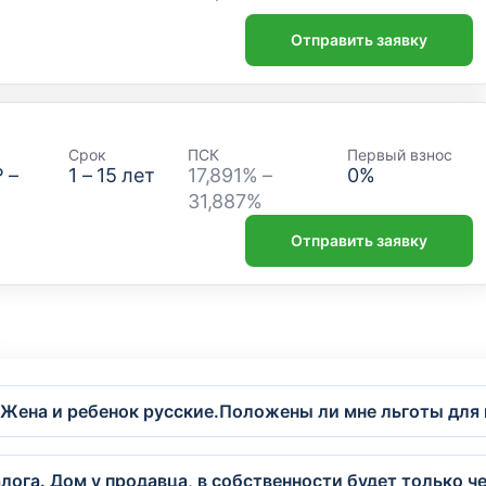
Отправить заявку
Срок
ПСК
Первый взнос
₽
–
1
–
15
лет
17,891% –
0
%
31,887%
Отправить заявку
 Жена и ребенок русские.Положены ли мне льготы для 
лога. Дом у продавца, в собственности будет только че