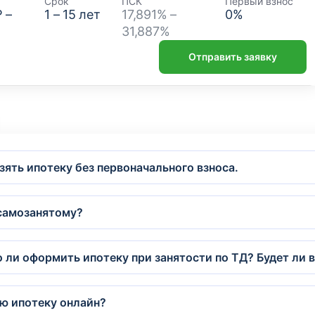
Срок
ПСК
Первый взнос
₽
–
1
–
15
лет
17,891% –
0
%
31,887%
Отправить заявку
ять ипотеку без первоначального взноса.
 самозанятому?
ли оформить ипотеку при занятости по ТД? Будет ли в
ю ипотеку онлайн?