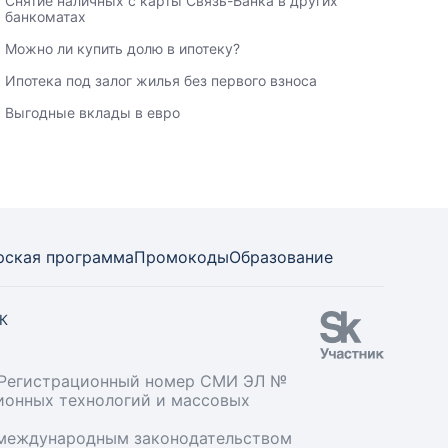
Снятие наличных с карты Связь-Банка в других
банкоматах
Можно ли купить долю в ипотеку?
Ипотека под залог жилья без первого взноса
Выгодные вклады в евро
рская программа
Промокоды
Образование
СК
». Регистрационный номер СМИ ЭЛ №
ционных технологий и массовых
и международным законодательством