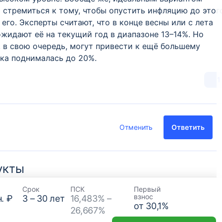
т стремиться к тому, чтобы опустить инфляцию до этог
его. Эксперты считают, что в конце весны или с лета
ожидают её на текущий год в диапазоне 13–14%. Но
 в свою очередь, могут привести к ещё большему
вка поднималась до 20%.
1
Отменить
Ответить
укты
Срок
ПСК
Первый
взнос
. ₽
3
–
30
лет
16,483% –
от
30,1
%
26,667%