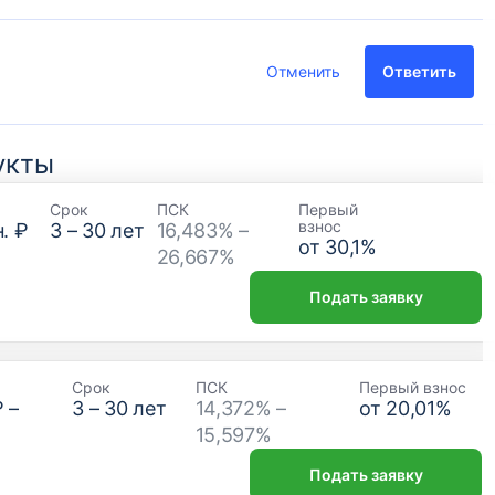
Отменить
Ответить
укты
Срок
ПСК
Первый
взнос
. ₽
3
–
30
лет
16,483% –
от
30,1
%
26,667%
Подать заявку
Срок
ПСК
Первый взнос
₽
–
3
–
30
лет
14,372% –
от
20,01
%
15,597%
Подать заявку