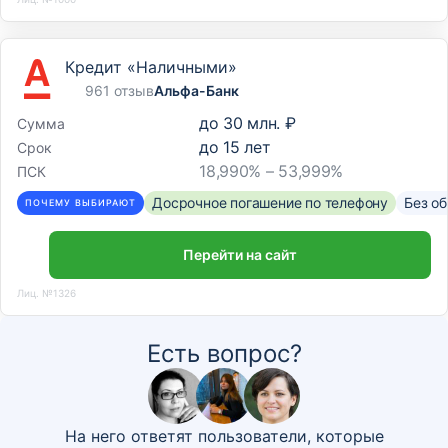
Кредит «Наличными»
961 отзыв
Альфа-Банк
до
30 млн. ₽
Сумма
до
15
лет
Срок
18,990% – 53,999%
ПСК
Досрочное погашение по телефону
Без о
ПОЧЕМУ ВЫБИРАЮТ
Перейти на сайт
Лиц. №1326
Есть вопрос?
На него ответят пользователи, которые