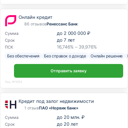
Онлайн кредит
86 отзывов
Ренессанс Банк
до
2 000 000 ₽
Сумма
до
7
лет
Срок
16,746% – 39,976%
ПСК
Без обеспечения
Без справок о доходе
Онлайн решение
Отправить заявку
Лиц. №3354
Кредит под залог недвижимости
1 отзыв
ПАО «Норвик банк»
до
20 млн. ₽
Сумма
до
20
лет
Срок