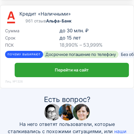
Кредит «Наличными»
961 отзыв
Альфа-Банк
до
30 млн. ₽
Сумма
до
15
лет
Срок
18,990% – 53,999%
ПСК
Досрочное погашение по телефону
Без о
ПОЧЕМУ ВЫБИРАЮТ
Перейти на сайт
Лиц. №1326
Есть вопрос?
На него ответят пользователи, которые
сталкивались с похожими ситуациями, или
наши