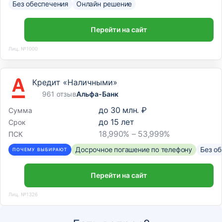
Без обеспечения
Онлайн решение
Перейти на сайт
Лиц. №1000
Кредит «Наличными»
961 отзыв
Альфа-Банк
до
30 млн. ₽
Сумма
до
15
лет
Срок
18,990% – 53,999%
ПСК
Досрочное погашение по телефону
Без о
ПОЧЕМУ ВЫБИРАЮТ
Перейти на сайт
Лиц. №1326