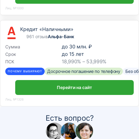
Лиц. №1000
Кредит «Наличными»
961 отзыв
Альфа-Банк
до
30 млн. ₽
Сумма
до
15
лет
Срок
18,990% – 53,999%
ПСК
Досрочное погашение по телефону
Без о
ПОЧЕМУ ВЫБИРАЮТ
Перейти на сайт
Лиц. №1326
Есть вопрос?