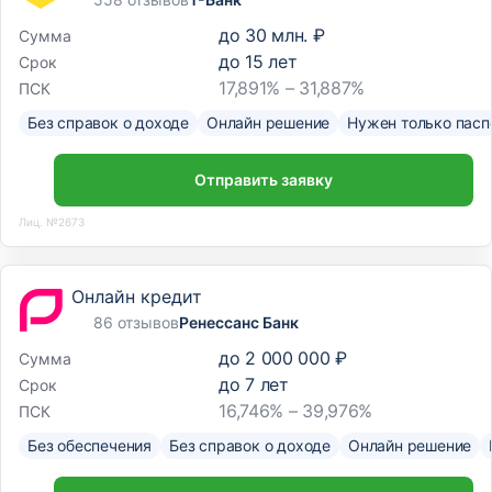
до
30 млн. ₽
Сумма
до
15
лет
Срок
17,891% – 31,887%
ПСК
Без справок о доходе
Онлайн решение
Нужен только пасп
Отправить заявку
Лиц. №2673
Онлайн кредит
86 отзывов
Ренессанс Банк
до
2 000 000 ₽
Сумма
до
7
лет
Срок
16,746% – 39,976%
ПСК
Без обеспечения
Без справок о доходе
Онлайн решение