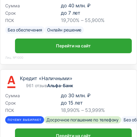
до
40 млн. ₽
Сумма
до
7
лет
Срок
19,700% – 55,900%
ПСК
Без обеспечения
Онлайн решение
Перейти на сайт
Лиц. №1000
Кредит «Наличными»
961 отзыв
Альфа-Банк
до
30 млн. ₽
Сумма
до
15
лет
Срок
18,990% – 53,999%
ПСК
Досрочное погашение по телефону
Без о
ПОЧЕМУ ВЫБИРАЮТ
Перейти на сайт