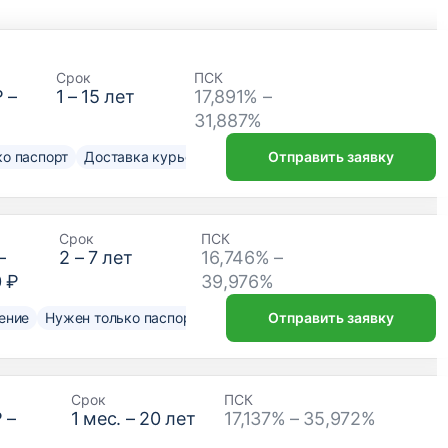
Срок
ПСК
₽
–
1
–
15
лет
17,891% –
31,887%
о паспорт
Доставка курьером
Отправить заявку
Срок
ПСК
–
2
–
7
лет
16,746% –
0 ₽
39,976%
ение
Нужен только паспорт
Отправить заявку
Срок
ПСК
₽
–
1
мес. –
20
лет
17,137% – 35,972%