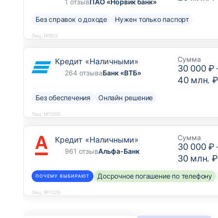
1 отзыв
ПАО «Норвик банк»
Без справок о доходе
Нужен только паспорт
Лиц. №902
Сумма
Кредит «Наличными»
30 000 ₽
264 отзыва
Банк «ВТБ»
40 млн. 
Без обеспечения
Онлайн решение
Лиц. №1000
Сумма
Кредит «Наличными»
30 000 ₽
961 отзыв
Альфа-Банк
30 млн. ₽
Досрочное погашение по телефону
ПОЧЕМУ ВЫБИРАЮТ
Лиц. №1326