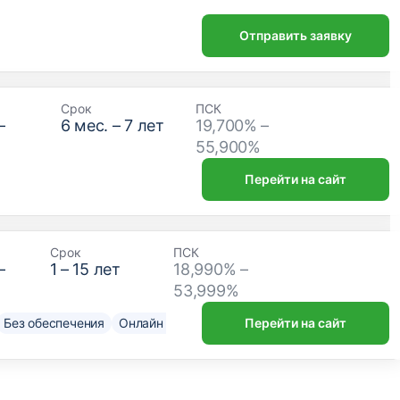
Отправить заявку
Срок
ПСК
–
6
мес. –
7
лет
19,700% –
₽
55,900%
Перейти на сайт
Срок
ПСК
–
1
–
15
лет
18,990% –
53,999%
Без обеспечения
Онлайн решение
Нужен только паспорт
Перейти на сайт
До