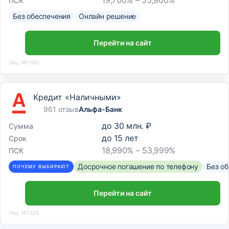
19,700% – 55,900%
ПСК
Без обеспечения
Онлайн решение
Перейти на сайт
Лиц. №1000
Кредит «Наличными»
961 отзыв
Альфа-Банк
до
30 млн. ₽
Сумма
до
15
лет
Срок
18,990% – 53,999%
ПСК
Досрочное погашение по телефону
Без о
ПОЧЕМУ ВЫБИРАЮТ
Перейти на сайт
Лиц. №1326