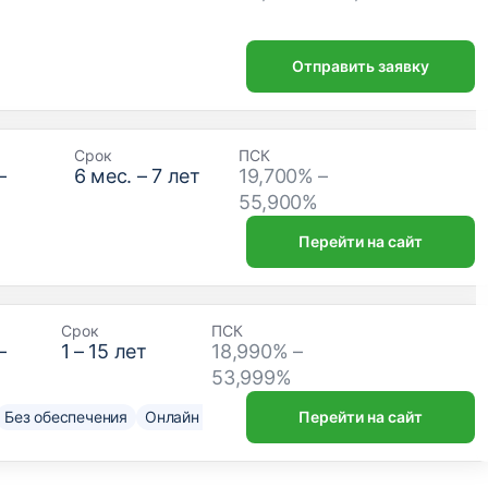
Отправить заявку
Срок
ПСК
–
6
мес. –
7
лет
19,700% –
₽
55,900%
Перейти на сайт
Срок
ПСК
–
1
–
15
лет
18,990% –
53,999%
Без обеспечения
Онлайн решение
Нужен только паспорт
Перейти на сайт
До