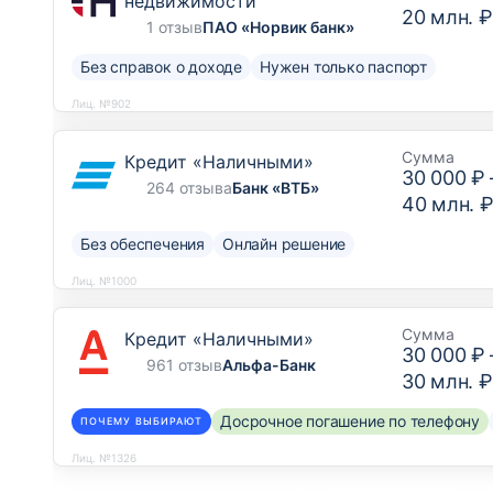
недвижимости
20 млн. ₽
1 отзыв
ПАО «Норвик банк»
Без справок о доходе
Нужен только паспорт
Лиц. №902
Сумма
Кредит «Наличными»
30 000 ₽
264 отзыва
Банк «ВТБ»
40 млн. 
Без обеспечения
Онлайн решение
Лиц. №1000
Сумма
Кредит «Наличными»
30 000 ₽
961 отзыв
Альфа-Банк
30 млн. ₽
Досрочное погашение по телефону
ПОЧЕМУ ВЫБИРАЮТ
Лиц. №1326