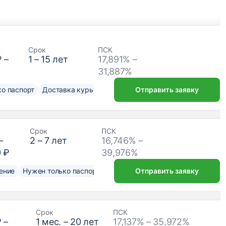
Срок
ПСК
₽
–
1
–
15
лет
17,891% –
31,887%
о паспорт
Доставка курьером
Отправить заявку
Срок
ПСК
–
2
–
7
лет
16,746% –
0 ₽
39,976%
ение
Нужен только паспорт
Отправить заявку
Срок
ПСК
₽
–
1
мес. –
20
лет
17,137% – 35,972%