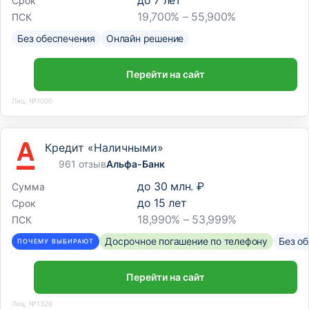
до
7
лет
Срок
19,700% – 55,900%
ПСК
Без обеспечения
Онлайн решение
Перейти на сайт
Лиц. №1000
Кредит «Наличными»
961 отзыв
Альфа-Банк
до
30 млн. ₽
Сумма
до
15
лет
Срок
18,990% – 53,999%
ПСК
Досрочное погашение по телефону
Без о
ПОЧЕМУ ВЫБИРАЮТ
Перейти на сайт
Лиц. №1326