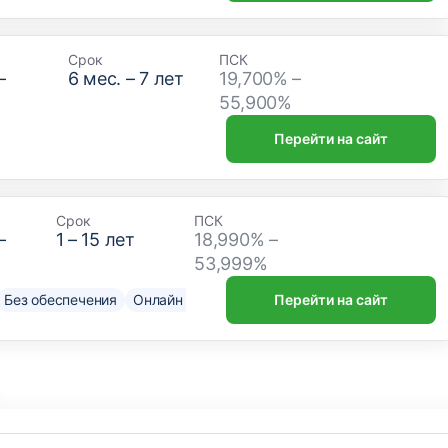
Срок
ПСК
–
6
мес. –
7
лет
19,700% –
₽
55,900%
Перейти на сайт
Срок
ПСК
–
1
–
15
лет
18,990% –
53,999%
Без обеспечения
Онлайн решение
Нужен только паспорт
Перейти на сайт
До