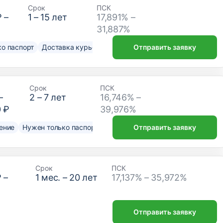
Срок
ПСК
₽
–
1
–
15
лет
17,891% –
31,887%
о паспорт
Доставка курьером
Отправить заявку
Срок
ПСК
–
2
–
7
лет
16,746% –
0 ₽
39,976%
ение
Нужен только паспорт
Отправить заявку
Срок
ПСК
₽
–
1
мес. –
20
лет
17,137% – 35,972%
Отправить заявку