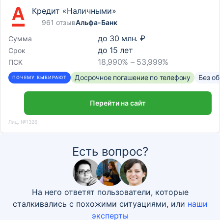
Кредит «Наличными»
961 отзыв
Альфа-Банк
до
30 млн. ₽
Сумма
до
15
лет
Срок
18,990% – 53,999%
ПСК
Досрочное погашение по телефону
Без о
ПОЧЕМУ ВЫБИРАЮТ
Перейти на сайт
Лиц. №1326
Есть вопрос?
На него ответят пользователи, которые
сталкивались с похожими ситуациями, или
наши
эксперты