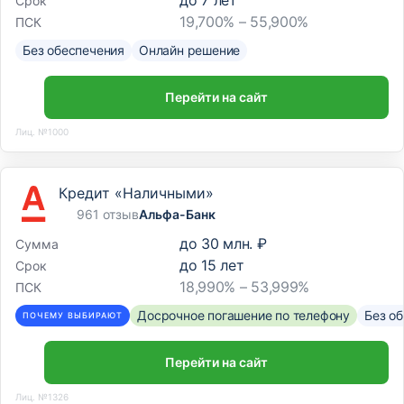
до
7
лет
Срок
19,700% – 55,900%
ПСК
Без обеспечения
Онлайн решение
Перейти на сайт
Лиц. №1000
Кредит «Наличными»
961 отзыв
Альфа-Банк
до
30 млн. ₽
Сумма
до
15
лет
Срок
18,990% – 53,999%
ПСК
Досрочное погашение по телефону
Без о
ПОЧЕМУ ВЫБИРАЮТ
Перейти на сайт
Лиц. №1326