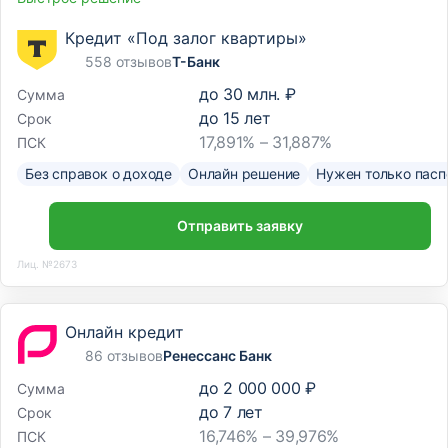
Кредит «Под залог квартиры»
558 отзывов
Т-Банк
до
30 млн. ₽
Сумма
до
15
лет
Срок
17,891% – 31,887%
ПСК
Без справок о доходе
Онлайн решение
Нужен только пасп
Отправить заявку
Лиц. №2673
Онлайн кредит
86 отзывов
Ренессанс Банк
до
2 000 000 ₽
Сумма
до
7
лет
Срок
16,746% – 39,976%
ПСК