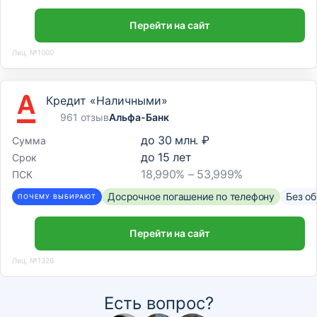
Перейти на сайт
Лиц. №1000
Кредит «Наличными»
961 отзыв
Альфа-Банк
до
30 млн. ₽
Сумма
до
15
лет
Срок
18,990% – 53,999%
ПСК
Досрочное погашение по телефону
Без о
ПОЧЕМУ ВЫБИРАЮТ
Перейти на сайт
Лиц. №1326
Есть вопрос?