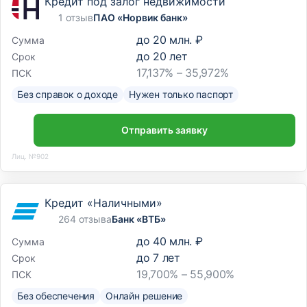
Кредит под залог недвижимости
1 отзыв
ПАО «Норвик банк»
до
20 млн. ₽
Сумма
до
20
лет
Срок
17,137% – 35,972%
ПСК
Без справок о доходе
Нужен только паспорт
Отправить заявку
Лиц. №902
Кредит «Наличными»
264 отзыва
Банк «ВТБ»
до
40 млн. ₽
Сумма
до
7
лет
Срок
19,700% – 55,900%
ПСК
Без обеспечения
Онлайн решение