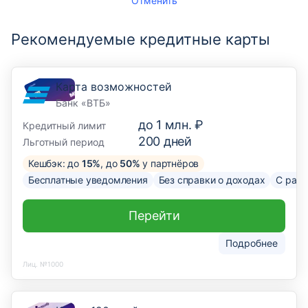
Отменить
Рекомендуемые кредитные карты
Карта возможностей
Банк «ВТБ»
до
1 млн. ₽
Кредитный лимит
200
дней
Льготный период
Кешбэк: до
15%
, до
50%
у партнёров
Бесплатные уведомления
Без справки о доходах
С рас
Перейти
Подробнее
Лиц. №1000