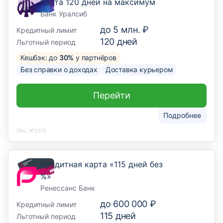
Карта 120 дней на максимум
Банк Уралсиб
до
5 млн. ₽
Кредитный лимит
120
дней
Льготный период
Кешбэк: до
30%
у партнёров
Без справки о доходах
Доставка курьером
Перейти
Подробнее
Лиц. №2275
Кредитная карта «115 дней без
%»
Ренессанс Банк
до
600 000 ₽
Кредитный лимит
115
дней
Льготный период